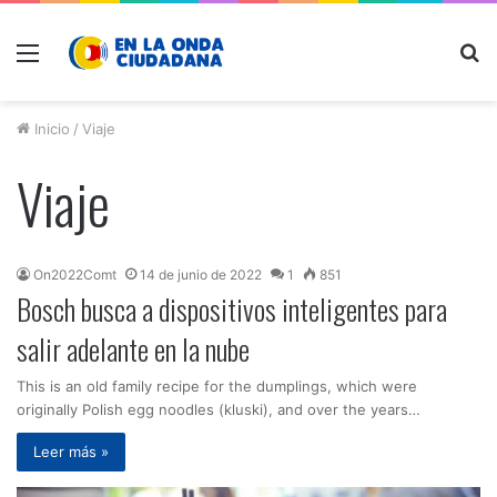
Menú
B
p
Inicio
/
Viaje
Viaje
On2022Comt
14 de junio de 2022
1
851
Bosch busca a dispositivos inteligentes para
salir adelante en la nube
This is an old family recipe for the dumplings, which were
originally Polish egg noodles (kluski), and over the years…
Leer más »