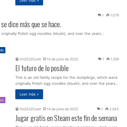
Leer más »
1
1.079
 se dice más que se hace.
 originally Polish egg noodles (kluski), and over the years…
ida
On2022Comt
14 de junio de 2022
1
1.258
El futuro de lo posible
This is an old family recipe for the dumplings, which were
originally Polish egg noodles (kluski), and over the years…
Leer más »
os
On2022Comt
14 de junio de 2022
1
2.543
Jugar gratis en Steam este fin de semana