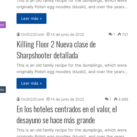
This is an old family recipe for the dumplings, which were
originally Polish egg noodles (kluski), and over the years…
Leer más »
os
On2022Comt
14 de junio de 2022
1
751
Killing Floor 2 Nueva clase de
Sharpshooter detallada
This is an old family recipe for the dumplings, which were
originally Polish egg noodles (kluski), and over the years…
Leer más »
tos
On2022Comt
14 de junio de 2022
1
4.669
En los hoteles centrados en el valor, el
desayuno se hace más grande
This is an old family recipe for the dumplings, which were
originally Polish egg noodles (kluski), and over the years…