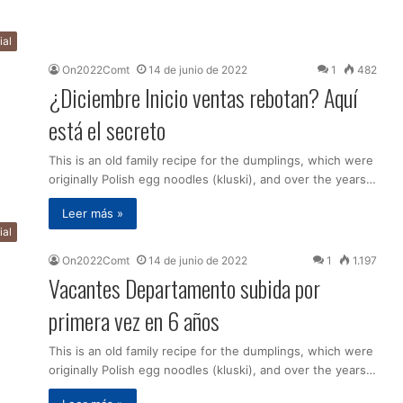
ial
On2022Comt
14 de junio de 2022
1
482
¿Diciembre Inicio ventas rebotan? Aquí
está el secreto
This is an old family recipe for the dumplings, which were
originally Polish egg noodles (kluski), and over the years…
Leer más »
ial
On2022Comt
14 de junio de 2022
1
1.197
Vacantes Departamento subida por
primera vez en 6 años
This is an old family recipe for the dumplings, which were
originally Polish egg noodles (kluski), and over the years…